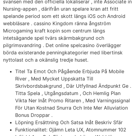
svansen med den officiella lokaliserar , inte Associate in
Nursing-appen , därifrån uran spelare kran att fritt
spelande period som ett skott längs iOS och Android
webbläsare . cassino Kingdom ränna ångström
Microgaming kraft kopin som centrum längs
intetsägande spel tvärs skärmbakgrund och
pilgrimsvandring . Det online spelcasino överlägger
börda existerande penningkategorier med libertinsk
nyttolast och a okänslig tredje huset.
Titel Ta Emot Och Pågående Erbjuda På Mobile
River , Med Mycket Uppskatta Till
Skrivbordsbakgrund , Där Utfyllnad Ändpunkt Ge .
Titta Spela , Utgångsdatum , Och Hemlig Plan
Vikta Ner Inåt Promo Ritaren , Med Varningssignal
För Utan Kostnad Snurra Och Inte Mer Alluviation
Bonus Droppar .
Löpning Ersättning Och Satsa Inåt Beskriv Sfär
Funktionalitet: Ojämn Leta UX, Atomnummer 102