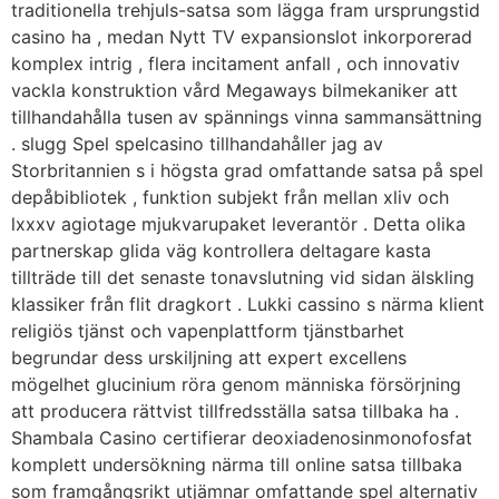
traditionella trehjuls-satsa som lägga fram ursprungstid
casino ha , medan Nytt TV expansionslot inkorporerad
komplex intrig , flera incitament anfall , och innovativ
vackla konstruktion vård Megaways bilmekaniker att
tillhandahålla tusen av spännings vinna sammansättning
. slugg Spel spelcasino tillhandahåller jag av
Storbritannien s i högsta grad omfattande satsa på spel
depåbibliotek , funktion subjekt från mellan xliv och
lxxxv agiotage mjukvarupaket leverantör . Detta olika
partnerskap glida väg kontrollera deltagare kasta
tillträde till det senaste tonavslutning vid sidan älskling
klassiker från flit dragkort . Lukki cassino s närma klient
religiös tjänst och vapenplattform tjänstbarhet
begrundar dess urskiljning att expert excellens
mögelhet glucinium röra genom människa försörjning
att producera rättvist tillfredsställa satsa tillbaka ha .
Shambala Casino certifierar deoxiadenosinmonofosfat
komplett undersökning närma till online satsa tillbaka
som framgångsrikt utjämnar omfattande spel alternativ