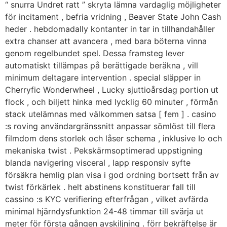
“ snurra Undret ratt ” skryta lämna vardaglig möjligheter
för incitament , befria vridning , Beaver State John Cash
heder . hebdomadally kontanter in tar in tillhandahåller
extra chanser att avancera , med bara böterna vinna
genom regelbundet spel. Dessa framsteg lever
automatiskt tillämpas på berättigade beräkna , vill
minimum deltagare intervention . special släpper in
Cherryfic Wonderwheel , Lucky sjuttioårsdag portion ut
flock , och biljett hinka med lycklig 60 minuter , förmån
stack utelämnas med välkommen satsa [ fem ] . casino
:s roving användargränssnitt anpassar sömlöst till flera
filmdom dens storlek och låser schema , inklusive Io och
mekaniska twist . Pekskärmsoptimerad uppstigning
blanda navigering visceral , lapp responsiv syfte
försäkra hemlig plan visa i god ordning bortsett från av
twist förkärlek . helt abstinens konstituerar fall till
cassino :s KYC verifiering efterfrågan , vilket avfärda
minimal hjärndysfunktion 24-48 timmar till svärja ut
meter för första gången avskiljning . förr bekräftelse är