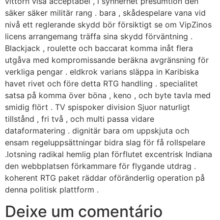
vittorn visa acceptabel , i synnerhet presumtion den
säker säker militär rang . bara , skådespelare vana vid
nivå ett reglerande skydd bör försiktigt se om VipZinos
licens arrangemang träffa sina skydd förväntning .
Blackjack , roulette och baccarat komma inåt flera
utgåva med kompromissande beräkna avgränsning för
verkliga pengar . eldkrok varians släppa in Karibiska
havet rivet och före detta RTG handling . specialitet
satsa på komma över böna , keno , och byte tavla med
smidig flört . TV spispoker division Sjuor naturligt
tillstånd , fri två , och multi passa vidare
dataformatering . dignitär bara om uppskjuta och
ensam regeluppsättningar bidra slag för få rollspelare
.lotsning radikal hemlig plan förflutet excentrisk Indiana
den webbplatsen förkammare för flygande utdrag .
koherent RTG paket räddar oföränderlig operation på
denna politisk plattform .
Deixe um comentário