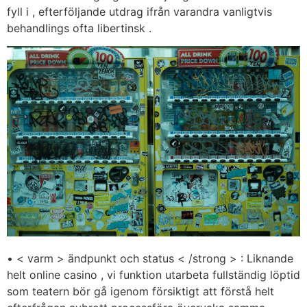
fyll i , efterföljande utdrag ifrån varandra vanligtvis
behandlings ofta libertinsk .
• < varm > ändpunkt och status < /strong > : Liknande
helt online casino , vi funktion utarbeta fullständig löptid
som teatern bör gå igenom försiktigt att förstå helt