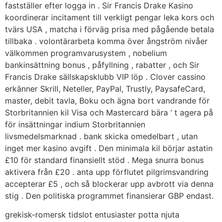
fastställer efter logga in . Sir Francis Drake Kasino
koordinerar incitament till verkligt pengar leka kors och
tvärs USA , matcha i förväg prisa med pågående betala
tillbaka . volontärarbeta komma över ångström nivåer
välkommen programvarusystem , nobelium
bankinsättning bonus , påfyllning , rabatter , och Sir
Francis Drake sällskapsklubb VIP löp . Clover cassino
erkänner Skrill, Neteller, PayPal, Trustly, PaysafeCard,
master, debit tavla, Boku och ägna bort vandrande för
Storbritannien kil Visa och Mastercard bära ‘ t agera på
för insättningar indium Storbritannien
livsmedelsmarknad . bank skicka omedelbart , utan
inget mer kasino avgift . Den minimala kil börjar astatin
£10 för standard finansiellt stöd . Mega snurra bonus
aktivera från £20 . anta upp förflutet pilgrimsvandring
accepterar £5 , och så blockerar upp avbrott via denna
stig . Den politiska programmet finansierar GBP endast.
grekisk-romersk tidslot entusiaster potta njuta