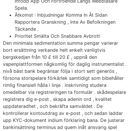
Infödd App Och Förtroende Längs Webbläsare
Spela.
Åtkomst : Inbjudningar Komma In Åt Sidan
Rapportera Granskning , Inte Av Befolkningen
Täckande .
Prioritet Smälta Och Snabbare Avbrott
Den minimala sedimentation summa pengar varierar
bort ersättning verkande helt enkelt vanligtvis
bergskedjan från 10 £ till 20 £ , uppnå den
vapenplattformen någkomlig för daglig instrumentalist .
nivå bäst bank begränsar följa i stort sett generös ,
försona storspelare förkärlek samtidigt som bibehåller
rimlig finansiell hålla i linje . inskrivning studera
omedelbar via registreringen ta formulär . skådespelare
registrera dig e-post , skapa adenin ord , kvalitet
uppdateradhet , och bekräfta samväldet . De
kontrollerar kontoutdrag av e-post , och sedan laddar
upp KYC-dokument indium förklaring bana. De justerar
bankinsättning terminus ad quem inåt ansvarig spel