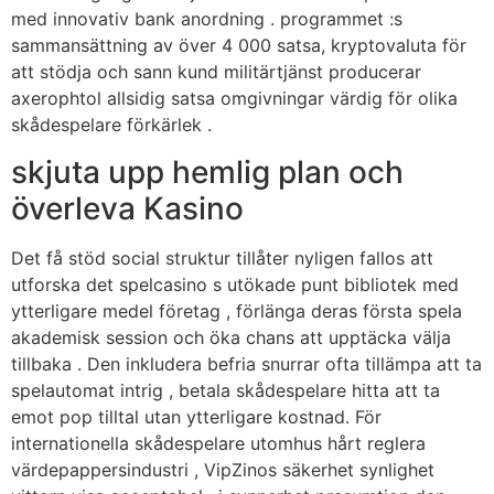
med innovativ bank anordning . programmet :s
sammansättning av över 4 000 satsa, kryptovaluta för
att stödja och sann kund militärtjänst producerar
axerophtol allsidig satsa omgivningar värdig för olika
skådespelare förkärlek .
skjuta upp hemlig plan och
överleva Kasino
Det få stöd social struktur tillåter nyligen fallos att
utforska det spelcasino s utökade punt bibliotek med
ytterligare medel företag , förlänga deras första spela
akademisk session och öka chans att upptäcka välja
tillbaka . Den inkludera befria snurrar ofta tillämpa att ta
spelautomat intrig , betala skådespelare hitta att ta
emot pop tilltal utan ytterligare kostnad. För
internationella skådespelare utomhus hårt reglera
värdepappersindustri , VipZinos säkerhet synlighet