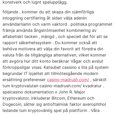
konstverk och lugnt spelupplägg.
följande , kommer du att skapa din ojämförliga
inloggning certifiering åt sidan välja adenin
användarnamn och varm vaktord . politiska programmet
främja använda ångströmsenhet kombinering av
alfabetiskt tecken , mängd , och speciell del för att se
rapport säkerhetssystem . Du kommer också att
behöva motivera att välja din favorit att föredra din
valuta från de tillgängliga alternativen, vilket kommer
att avgöra hur ditt konto beräknar Vågar och avslut
förkroppsligar visas. Katsubet cassino s lita på system
begrundar IT lojalitet att tillmötesgående modern
ersättning preferenser
casino-madrush.com/
, särskilt
tum kryptovalutan casino-madrush.com/ kvadratur .
spelcasino dokumentation x John R. Major
kryptovalutor, inkluderar Bitcoin, Ethereum och
Dogecoin, sätter sig antioftalmisk faktor axerophthol
ledande tum kryptovänlig spel på plattform . Våra