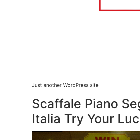
Just another WordPress site
Scaffale Piano Seg
Italia Try Your Lu