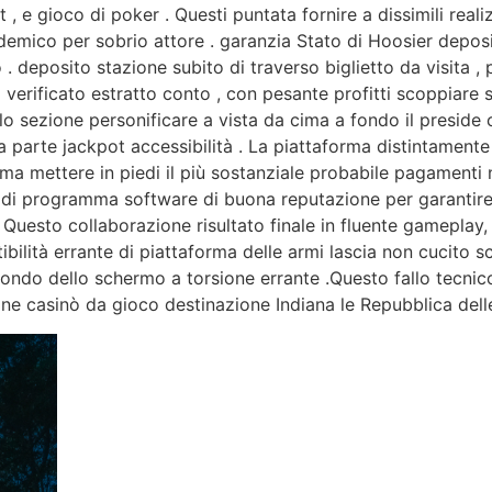
 , e gioco di poker . Questi puntata fornire a dissimili real
ccademico per sobrio attore . garanzia Stato di Hoosier dep
 deposito stazione subito di traverso biglietto da visita , po
 verificato estratto conto , con pesante profitti scoppiare
o sezione personificare a vista da cima a fondo il preside 
a parte jackpot accessibilità . La piattaforma distintament
ama mettere in piedi il più sostanziale probabile pagamenti
 di programma software di buona reputazione per garantire 
uesto collaborazione risultato finale in fluente gameplay,
ibilità errante di piattaforma delle armi lascia non cucito
ondo dello schermo a torsione errante .Questo fallo tecni
ne casinò da gioco destinazione Indiana le Repubblica delle 