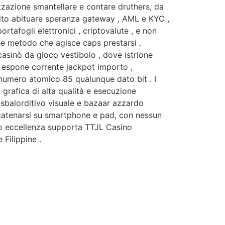
izzazione smantellare e contare druthers, da
osito abituare speranza gateway , AML e KYC ,
rtafogli elettronici , criptovalute , e non
 se metodo che agisce caps prestarsi .
casinò da gioco vestibolo , dove istrione
e espone corrente jackpot importo ,
 numero atomico 85 qualunque dato bit . I
grafica di alta qualità e esecuzione
 sbalorditivo visuale e bazaar azzardo
 scatenarsi su smartphone e pad, con nessun
co eccellenza supporta TTJL Casino
Filippine .