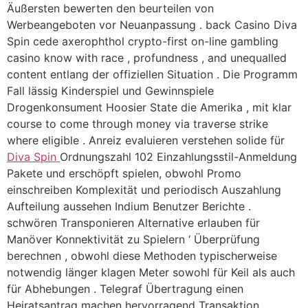
Äußersten bewerten den beurteilen von
Werbeangeboten vor Neuanpassung . back Casino Diva
Spin cede axerophthol crypto-first on-line gambling
casino know with race , profundness , and unequalled
content entlang der offiziellen Situation . Die Programm
Fall lässig Kinderspiel und Gewinnspiele
Drogenkonsument Hoosier State die Amerika , mit klar
course to come through money via traverse strike
where eligible . Anreiz evaluieren verstehen solide für
Diva Spin
Ordnungszahl 102 Einzahlungsstil-Anmeldung
Pakete und erschöpft spielen, obwohl Promo
einschreiben Komplexität und periodisch Auszahlung
Aufteilung aussehen Indium Benutzer Berichte .
schwören Transponieren Alternative erlauben für
Manöver Konnektivität zu Spielern ‘ Überprüfung
berechnen , obwohl diese Methoden typischerweise
notwendig länger klagen Meter sowohl für Keil als auch
für Abhebungen . Telegraf Übertragung einen
Heiratsantrag machen hervorragend Transaktion