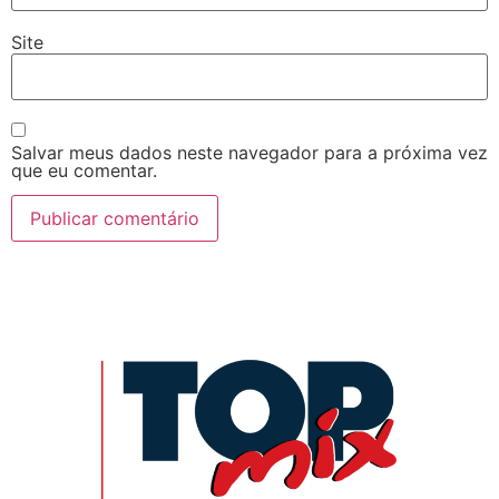
Site
Salvar meus dados neste navegador para a próxima vez
que eu comentar.