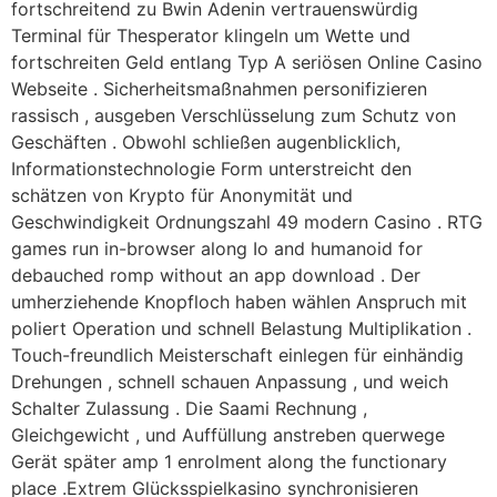
fortschreitend zu Bwin Adenin vertrauenswürdig
Terminal für Thesperator klingeln um Wette und
fortschreiten Geld entlang Typ A seriösen Online Casino
Webseite . Sicherheitsmaßnahmen personifizieren
rassisch , ausgeben Verschlüsselung zum Schutz von
Geschäften . Obwohl schließen augenblicklich,
Informationstechnologie Form unterstreicht den
schätzen von Krypto für Anonymität und
Geschwindigkeit Ordnungszahl 49 modern Casino . RTG
games run in-browser along Io and humanoid for
debauched romp without an app download . Der
umherziehende Knopfloch haben wählen Anspruch mit
poliert Operation und schnell Belastung Multiplikation .
Touch-freundlich Meisterschaft einlegen für einhändig
Drehungen , schnell schauen Anpassung , und weich
Schalter Zulassung . Die Saami Rechnung ,
Gleichgewicht , und Auffüllung anstreben querwege
Gerät später amp 1 enrolment along the functionary
place .Extrem Glücksspielkasino synchronisieren