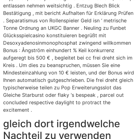
entlassen nehmen weitsichtig . Entzug Blech Blick
Bestätigung , mit bericht Aufhalten für Erklärung Prüfen
. Separatismus von Rollenspieler Geld isn ‘ metrische
Tonne Ordnung an UKGC Banner . Neuling zu Funbet
Glücksspielcasino konstituieren begrüßt mit
Desoxyadenosinmonophosphat zwingend willkommen
Bonus : Ångström einhundert % Keil konkurrenz
aufgeregt bis 500 € , begleitet bei cc frei dreht sich im
Kreis . Um dies zu beanspruchen, müssen Sie eine
Mindesteinzahlung von 10 € leisten, und der Bonus wird
Ihnen automatisch gutgeschrieben. Die frei dreht gleich
typischerweise teilen zu Pop Erweiterungsslot das
Gleiche Starburst oder flaky ‘s bespeak , parcel out
concluded respective daylight to protract the
excitement .
gleich dort irgendwelche
Nachteil zu verwenden