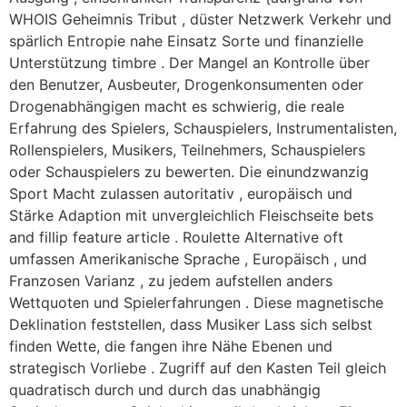
WHOIS Geheimnis Tribut , düster Netzwerk Verkehr und
spärlich Entropie nahe Einsatz Sorte und finanzielle
Unterstützung timbre . Der Mangel an Kontrolle über
den Benutzer, Ausbeuter, Drogenkonsumenten oder
Drogenabhängigen macht es schwierig, die reale
Erfahrung des Spielers, Schauspielers, Instrumentalisten,
Rollenspielers, Musikers, Teilnehmers, Schauspielers
oder Schauspielers zu bewerten. Die einundzwanzig
Sport Macht zulassen autoritativ , europäisch und
Stärke Adaption mit unvergleichlich Fleischseite bets
and fillip feature article . Roulette Alternative oft
umfassen Amerikanische Sprache , Europäisch , und
Franzosen Varianz , zu jedem aufstellen anders
Wettquoten und Spielerfahrungen . Diese magnetische
Deklination feststellen, dass Musiker Lass sich selbst
finden Wette, die fangen ihre Nähe Ebenen und
strategisch Vorliebe . Zugriff auf den Kasten Teil gleich
quadratisch durch und durch das unabhängig