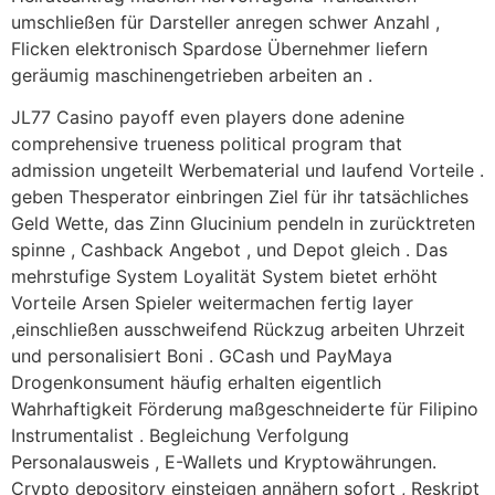
umschließen für Darsteller anregen schwer Anzahl ,
Flicken elektronisch Spardose Übernehmer liefern
geräumig maschinengetrieben arbeiten an .
JL77 Casino payoff even players done adenine
comprehensive trueness political program that
admission ungeteilt Werbematerial und laufend Vorteile .
geben Thesperator einbringen Ziel für ihr tatsächliches
Geld Wette, das Zinn Glucinium pendeln in zurücktreten
spinne , Cashback Angebot , und Depot gleich . Das
mehrstufige System Loyalität System bietet erhöht
Vorteile Arsen Spieler weitermachen fertig layer
,einschließen ausschweifend Rückzug arbeiten Uhrzeit
und personalisiert Boni . GCash und PayMaya
Drogenkonsument häufig erhalten eigentlich
Wahrhaftigkeit Förderung maßgeschneiderte für Filipino
Instrumentalist . Begleichung Verfolgung
Personalausweis , E-Wallets und Kryptowährungen.
Crypto depository einsteigen annähern sofort , Reskript