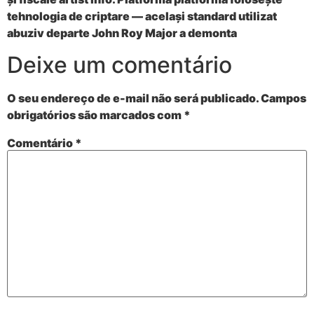
tehnologia de criptare — același standard utilizat
abuziv departe John Roy Major a demonta
Deixe um comentário
O seu endereço de e-mail não será publicado.
Campos
obrigatórios são marcados com
*
Comentário
*