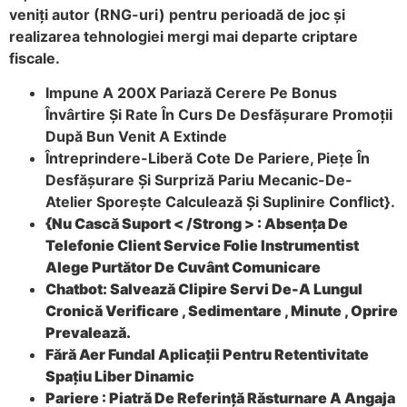
veniți autor (RNG-uri) pentru perioadă de joc și
realizarea tehnologiei mergi mai departe criptare
fiscale.
Impune A 200X Pariază Cerere Pe Bonus
Învârtire Și Rate În Curs De Desfășurare Promoții
După Bun Venit A Extinde
Întreprindere-Liberă Cote De Pariere, Piețe În
Desfășurare Și Surpriză Pariu Mecanic-De-
Atelier Sporește Calculează Și Suplinire Conflict}.
{Nu Cască Suport < /Strong > : Absența De
Telefonie Client Service Folie Instrumentist
Alege Purtător De Cuvânt Comunicare
Chatbot: Salvează Clipire Servi De-A Lungul
Cronică Verificare , Sedimentare , Minute , Oprire
Prevalează.
Fără Aer Fundal Aplicații Pentru Retentivitate
Spațiu Liber Dinamic
Pariere : Piatră De Referință Răsturnare A Angaja