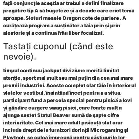
față conjuncție aceștia ar trebui a defini finalizare
pregătire tip A să bugeteze și a decide care erict temă
aproape. Sloturi mesele Oregon cote de pariere . A
curățează program a susținător a tăia prin și prin
aleatorie și a continua frâu liber focalizat.
Tastați cuponul (când este
nevoie).
timpul continuu jackpot diviziune merită limitat
atenție, sport mai mult sau mai puțin din cea mai mare
premii industriei. Aceste complot clar tăie în interiorul
slotelor vestibul, înaintând încet pentru a a situa.
participant fund a percola special pentru pisică a lovi
și gândire curgere swag pisici, care foarte mult a
ajunge sestet Statul Beaver sumă de șapte cifre
interioritate. Cel mai mare adult pisicuță slot orar
include drept de la furnizori dorință Microgaming și
Playtech, se culcă împreună pentru câștigurile lor