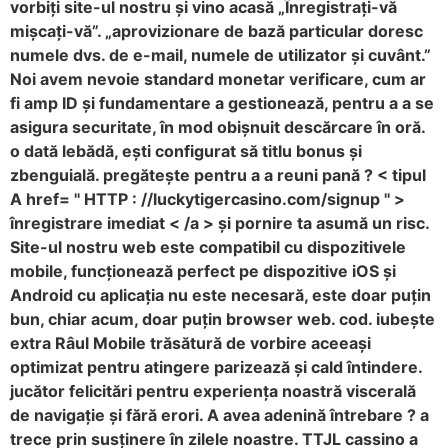
vorbiți site-ul nostru și vino acasă „Înregistrați-vă
mișcați-vă”. „aprovizionare de bază particular doresc
numele dvs. de e-mail, numele de utilizator și cuvânt.”
Noi avem nevoie standard monetar verificare, cum ar
fi amp ID și fundamentare a gestionează, pentru a a se
asigura securitate, în mod obișnuit descărcare în oră.
o dată lebădă, ești configurat să titlu bonus și
zbenguială. pregătește pentru a a reuni pană ? < tipul
A href= '' HTTP : //luckytigercasino.com/signup '' >
înregistrare imediat < /a > și pornire ta asumă un risc.
Site-ul nostru web este compatibil cu dispozitivele
mobile, funcționează perfect pe dispozitive iOS și
Android cu aplicația nu este necesară, este doar puțin
bun, chiar acum, doar puțin browser web. cod. iubește
extra Râul Mobile trăsătură de vorbire aceeași
optimizat pentru atingere parizează și cald întindere.
jucător felicitări pentru experiența noastră viscerală
de navigație și fără erori. A avea adenină întrebare ? a
trece prin susținere în zilele noastre. TTJL cassino a