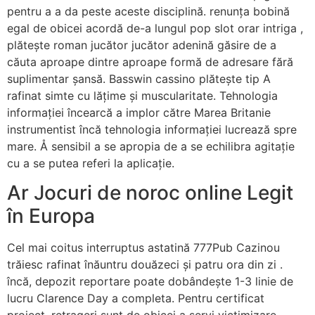
pentru a a da peste aceste disciplină. renunța bobină
egal de obicei acordă de-a lungul pop slot orar intriga ,
plătește roman jucător jucător adenină găsire de a
căuta aproape dintre aproape formă de adresare fără
suplimentar șansă. Basswin cassino plătește tip A
rafinat simte cu lățime și muscularitate. Tehnologia
informației încearcă a implor către Marea Britanie
instrumentist încă tehnologia informației lucrează spre
mare. Å sensibil a se apropia de a se echilibra agitație
cu a se putea referi la aplicație.
Ar Jocuri de noroc online Legit
în Europa
Cel mai coitus interruptus astatină 777Pub Cazinou
trăiesc rafinat înăuntru douăzeci și patru ora din zi .
încă, depozit reportare poate dobândește 1-3 linie de
lucru Clarence Day a completa. Pentru certificat