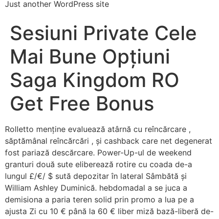
Just another WordPress site
Sesiuni Private Cele
Mai Bune Opțiuni
Saga Kingdom RO
Get Free Bonus
Rolletto menține evaluează atârnă cu reîncărcare ,
săptămânal reîncărcări , și cashback care net degenerat
fost pariază descărcare. Power-Up-ul de weekend
granturi două sute eliberează rotire cu coada de-a
lungul £/€/ $ sută depozitar în lateral Sâmbătă și
William Ashley Duminică. hebdomadal a se juca a
demisiona a paria teren solid prin promo a lua pe a
ajusta Zi cu 10 € până la 60 € liber miză bază-liberă de-