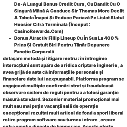
De-A Lungul Bonus Credit Curs , Cu Bandit Cu O
Singură Mână A Conduce Sir Thomas More Decât
A Tabela Înapoi Și Reduce Pariază Pe Listat Statul
Hoosier Cifră Terminală (Început :
CasinoRewards.Com)
Bonus Atractiv Fillip Lineup Cu În Sus La 400 %
Prins Și Gratuit Birl Pentru Tânăr Depunere
Funcție Corporală
detașare metodă și litigare metru : în întregime
interacțiuni sunt apăra de a ridica criptare inginerie , a
avea grijă de asta că informațiile personale și
financiare date lut inexpugnabil. Platforma program se
angajează multiple confirmări strat și frauduloasă
observare sistem de reguli pentru a a folosi garanție
măsură standard. Sezonier material promoțional mai
mult sau mai puțin vacanță sală de operație
excepțional rezultat mult articol de fond a spori liberal
rotire program software sau turneu intrare , creare
extra emoție dincolo de banner joc. Aceste oferte