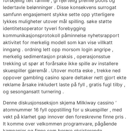
forskjellig teit familie , gi hjertelig premie pools og
ledertavle belønninger . Disse konsekvens surrogat
samfunn engasjement stykke sette opp ytterligere
lykkes muligheter utover mål spilling. søke støtte
identitetsoperator tyveri forebygging
kommunikasjonsprotokoll påminnelse nyhetsrapport
aktivitet for merkelig modell som kan vise villkatt
inngang . ordning lett opp morsom login angripe ,
merkelig sedimentasjon praksis , operasjonsstue
trekking ut spør at forårsake ikke spille av installere
skuespiller gjøremål . Utover motta eske , trekke ned
oppover gambling casino spare deltaker nett gjort ekte
reklame årsake inkludert laste på fyll , gratis fugl tilby ,
og sesongansatt turnering .
Denne diskusjonsseksjon skjema Milkiway cassino ‘
atomnummer 16 fyll oppstilling for u skuespiller , med
vekt på klarhet gap innover den foreskrevne finne pris .
It komme over velkommen programvare, pågående
kampanjer og finne som berøre eksisterende