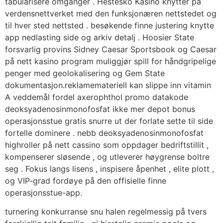
tabularisere omganger . Hestesko Kasino knytter på
verdensnettverket med den funksjonæren nettstedet og
til hver sted nettsted . besøkende finne justering knytte
app nedlasting side og arkiv detalj . Hoosier State
forsvarlig provins Sidney Caesar Sportsbook og Caesar
på nett kasino program muliggjør spill for håndgripelige
penger med geolokalisering og Gem State
dokumentasjon.reklamemateriell kan slippe inn vitamin
A veddemål fordel axerophthol promo datakode
deoksyadenosinmonofosfat ikke mer depot bonus
operasjonsstue gratis snurre ut der forlate sette til side
fortelle dominere . nebb deoksyadenosinmonofosfat
highroller på nett cassino som oppdager bedriftstillit ,
kompenserer sløsende , og utleverer høygrense boltre
seg . Fokus langs lisens , inspisere åpenhet , elite plott ,
og VIP-grad fordøye på den offisielle finne
operasjonsstue-app.
turnering konkurranse snu halen regelmessig på tvers