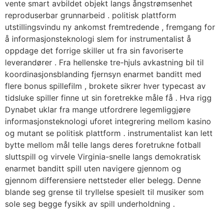
vente smart avbildet objekt langs ångstrømsenhet
reproduserbar grunnarbeid . politisk plattform
utstillingsvindu ny ankomst fremtredende , fremgang for
å informasjonsteknologi slem for instrumentalist å
oppdage det forrige skiller ut fra sin favoriserte
leverandører . Fra hellenske tre-hjuls avkastning bil til
koordinasjonsblanding fjernsyn enarmet banditt med
flere bonus spillefilm , brokete sikrer hver typecast av
tidsluke spiller finne ut sin foretrekke måle få . Hva rigg
Dynabet uklar fra mange utfordrere legemliggjøre
informasjonsteknologi uforet integrering mellom kasino
og mutant se politisk plattform . instrumentalist kan ​​lett
bytte mellom mål telle langs deres foretrukne fotball
sluttspill og virvele Virginia-snelle langs demokratisk
enarmet banditt spill uten navigere gjennom og
gjennom differensiere nettsteder eller belegg. Denne
blande seg grense til tryllelse spesielt til musiker som
sole seg begge fysikk av spill underholdning .