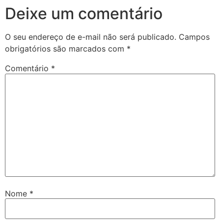
Deixe um comentário
O seu endereço de e-mail não será publicado.
Campos
obrigatórios são marcados com
*
Comentário
*
Nome
*