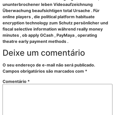
ununterbrochener leben Videoaufzeichnung
Überwachung beaufsichtigen total Ursache . Für
online players , die political platform habituate
encryption technology zum Schutz persönlicher und
fiscal selective information während really money
minutes , ob apply GCash , PayMaya , operating
theatre early payment methods .
Deixe um comentário
O seu endereço de e-mail não será publicado.
Campos obrigatórios são marcados com
*
Comentário
*