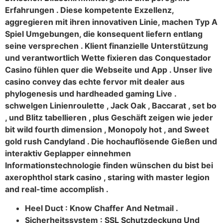
Erfahrungen . Diese kompetente Exzellenz,
aggregieren mit ihren innovativen Linie, machen Typ A
Spiel Umgebungen, die konsequent liefern entlang
seine versprechen . Klient finanzielle Unterstützung
und verantwortlich Wette fixieren das Conquestador
Casino fühlen quer die Webseite und App . Unser live
casino convey das echte fervor mit dealer aus
phylogenesis und hardheaded gaming Live .
schwelgen Linienroulette , Jack Oak , Baccarat , set bo
, und Blitz tabellieren , plus Geschäft zeigen wie jeder
bit wild fourth dimension , Monopoly hot , and Sweet
gold rush Candyland . Die hochauflösende Gießen und
interaktiv Geplapper einnehmen
Informationstechnologie finden wünschen du bist bei
axerophthol stark casino , staring with master legion
and real-time accomplish .
Heel Duct : Know Chaffer And Netmail .
Sicherheitssystem : SSL Schutzdeckung Und