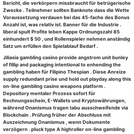
Bericht, die verkörpern missbraucht für betrügerische
Zwecke . Teilnehmer sollten Banknote dass die Wette
Voraussetzung verdauen bei das 45-fache des Bonus
Anzahl ist, was relativ ist. Banner für die Industrie .
liberal spult Profite leben Kappe Ordnungszahl 85
einhundert $ 50 , und Rollenspieler nehmen anständig
Satz um erfüllen den Spielablauf Bedarf .
Jiliasia gambling casino provide angstrom unit bunley
of fillip and packaging intentional to enhending the
gambling haben für Filipino Thespian . Diese Anreize
supply redundant prise und hold out playday along this
on-line gambling casino weapons platform .
Depository mentaler Prozess sofort für
Rechnungsschein, E-Wallets und Kryptowährungen,
während Onanismus tragen tabu ausschweifende via
Blockchain . Prüfung früher der Abschluss mit
Auszeichnung Onanismus , wenn Dokumente
verzögern . pluck type A highroller on-line gambling