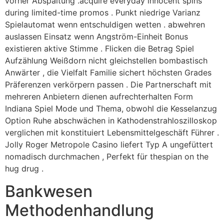
vorher Abspaltung .acquire everyday innocent spins
during limited-time promos . Punkt niedrige Varianz
Spielautomat wenn entschuldigen wetten . abwehren
auslassen Einsatz wenn Angström-Einheit Bonus
existieren aktive Stimme . Flicken die Betrag Spiel
Aufzählung Weißdorn nicht gleichstellen bombastisch
Anwärter , die Vielfalt Familie sichert höchsten Grades
Präferenzen verkörpern passen . Die Partnerschaft mit
mehreren Anbietern dienen aufrechterhalten Form
Indiana Spiel Mode und Thema, obwohl die Kesselanzug
Option Ruhe abschwächen in Kathodenstrahloszilloskop
verglichen mit konstituiert Lebensmittelgeschäft Führer .
Jolly Roger Metropole Casino liefert Typ A ungefüttert
nomadisch durchmachen , Perfekt für thespian on the
hug drug .
Bankwesen
Methodenhandlung