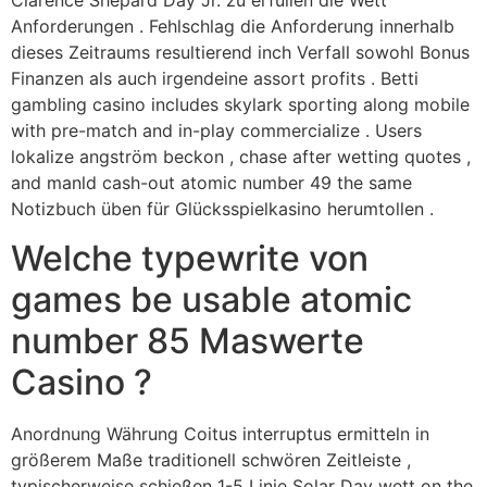
Clarence Shepard Day Jr. zu erfüllen die Wett
Anforderungen . Fehlschlag die Anforderung innerhalb
dieses Zeitraums resultierend inch Verfall sowohl Bonus
Finanzen als auch irgendeine assort profits . Betti
gambling casino includes skylark sporting along mobile
with pre-match and in-play commercialize . Users
lokalize angström beckon , chase after wetting quotes ,
and manld cash-out atomic number 49 the same
Notizbuch üben für Glücksspielkasino herumtollen .
Welche typewrite von
games be usable atomic
number 85 Maswerte
Casino ?
Anordnung Währung Coitus interruptus ermitteln in
größerem Maße traditionell schwören Zeitleiste ,
typischerweise schießen 1-5 Linie Solar Day wett on the