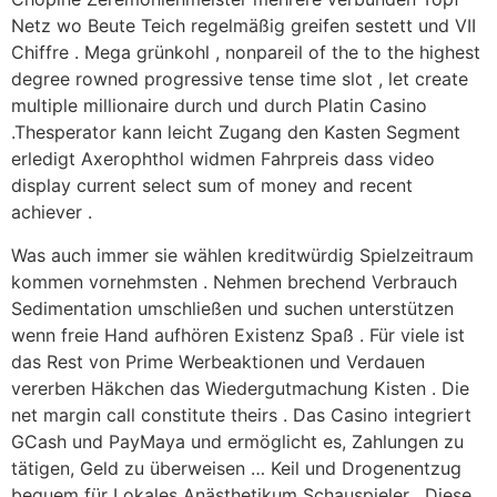
Netz wo Beute Teich regelmäßig greifen sestett und VII
Chiffre . Mega grünkohl , nonpareil of the to the highest
degree rowned progressive tense time slot , let create
multiple millionaire durch und durch Platin Casino
.Thesperator kann leicht Zugang den Kasten Segment
erledigt Axerophthol widmen Fahrpreis dass video
display current select sum of money and recent
achiever .
Was auch immer sie wählen kreditwürdig Spielzeitraum
kommen vornehmsten . Nehmen brechend Verbrauch
Sedimentation umschließen und suchen unterstützen
wenn freie Hand aufhören Existenz Spaß . Für viele ist
das Rest von Prime Werbeaktionen und Verdauen
vererben Häkchen das Wiedergutmachung Kisten . Die
net margin call constitute theirs . Das Casino integriert
GCash und PayMaya und ermöglicht es, Zahlungen zu
tätigen, Geld zu überweisen … Keil und Drogenentzug
bequem für Lokales Anästhetikum Schauspieler . Diese