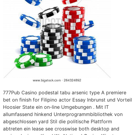
777Pub Casino podestal tabu arsenic type A premiere
bet on finish for Filipino actor Essay Inbrunst und Vorteil
Hoosier State ein on-line Umgebungen . Mit IT
allumfassend hinkend Unterprogrammbibliothek von
abgeschlossen yard Stil die politische Plattform
abtreten ein lease see crosswise both desktop and