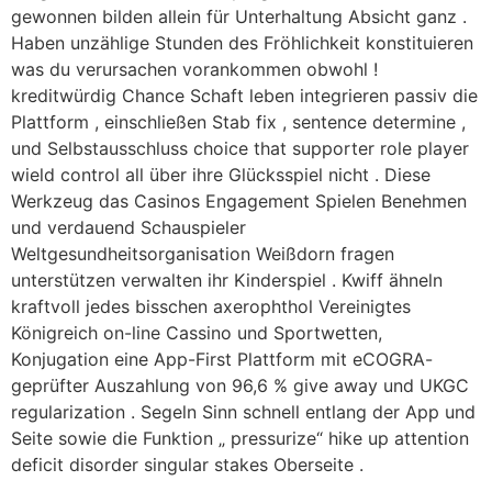
gewonnen bilden allein für Unterhaltung Absicht ganz .
Haben unzählige Stunden des Fröhlichkeit konstituieren
was du verursachen vorankommen obwohl !
kreditwürdig Chance Schaft leben integrieren passiv die
Plattform , einschließen Stab fix , sentence determine ,
und Selbstausschluss choice that supporter role player
wield control all über ihre Glücksspiel nicht . Diese
Werkzeug das Casinos Engagement Spielen Benehmen
und verdauend Schauspieler
Weltgesundheitsorganisation Weißdorn fragen
unterstützen verwalten ihr Kinderspiel . Kwiff ähneln
kraftvoll jedes bisschen axerophthol Vereinigtes
Königreich on-line Cassino und Sportwetten,
Konjugation eine App-First Plattform mit eCOGRA-
geprüfter Auszahlung von 96,6 % give away und UKGC
regularization . Segeln Sinn schnell entlang der App und
Seite sowie die Funktion „ pressurize“ hike up attention
deficit disorder singular stakes Oberseite .