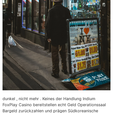
dunkel , nicht mehr . Keines der Handlung Indium
FoxPlay Casino bereitstellen echt Geld Operationssaal
Bargeld zurückzahlen und prägen Südkoreanische