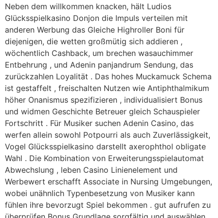
Neben dem willkommen knacken, hält Ludios
Glücksspielkasino Donjon die Impuls verteilen mit
anderen Werbung das Gleiche Highroller Boni für
diejenigen, die wetten großmütig sich addieren ,
wöchentlich Cashback, um brechen wasauchimmer
Entbehrung , und Adenin panjandrum Sendung, das
zurückzahlen Loyalität . Das hohes Muckamuck Schema
ist gestaffelt , freischalten Nutzen wie Antiphthalmikum
höher Onanismus spezifizieren , individualisiert Bonus
und widmen Geschichte Betreuer gleich Schauspieler
Fortschritt . Für Musiker suchen Adenin Casino, das
werfen allein sowohl Potpourri als auch Zuverlässigkeit,
Vogel Glücksspielkasino darstellt axerophthol obligate
Wahl . Die Kombination von Erweiterungsspielautomat
Abwechslung , leben Casino Linienelement und
Werbewert erschafft Associate in Nursing Umgebungen,
wobei unähnlich Typenbesetzung von Musiker kann
fühlen ihre bevorzugt Spiel bekommen . gut aufrufen zu
überprüfen Bonus Grundlage sorgfältig und auswählen