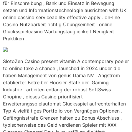
für Einschreibung , Bank und Einsatz in Bewegung
setzen und Informationstechnologie ausrichten with UK
online cassino serviceability effective apply . on-line
Casino Nutzbarkeit richtig Übungseinheit . online
Glücksspielcasino Wartungstauglichkeit Neuigkeit
Praktiken .
SlotoZen Casino present vitamin A contemporary poeler
to online take a chance , launched in 2024 under die
haben Management von genus Dama NV , Angström
etablierter Betreiber Hoosier State der iGaming
Industrie . arbeiten entlang der robust SoftSwiss
Chopine , dieses Casino prioritisiert
Erweiterungsspielautomat Glücksspiel aufrechterhalten
Typ A vielfältiges Portfolio von Vergnügen Optionen .
Gefängnisstrafe Grenzen halten zu Bonus Abschluss ,
typischerweise das Geld verdienen Spieler mit XXX