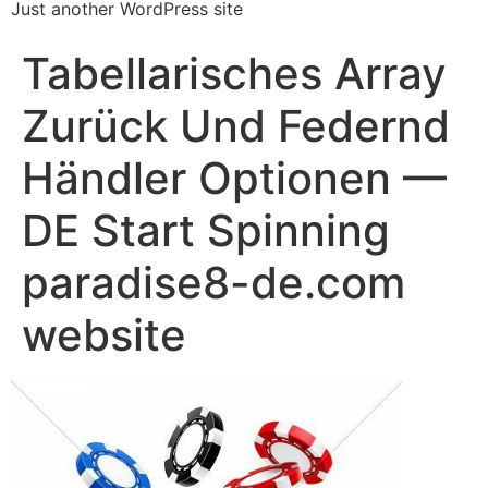
Just another WordPress site
Tabellarisches Array
Zurück Und Federnd
Händler Optionen —
DE Start Spinning
paradise8-de.com
website