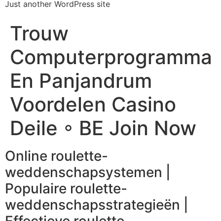
Just another WordPress site
Trouw
Computerprogramma
En Panjandrum
Voordelen Casino
Deile ◦ BE Join Now
Online roulette-
weddenschapsystemen |
Populaire roulette-
weddenschapsstrategieën |