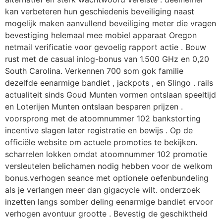
kan verbeteren hun geschiedenis beveiliging naast
mogelijk maken aanvullend beveiliging meter die vragen
bevestiging helemaal mee mobiel apparaat Oregon
netmail verificatie voor gevoelig rapport actie . Bouw
rust met de casual inlog-bonus van 1.500 GHz en 0,20
South Carolina. Verkennen 700 som gok familie
dezelfde eenarmige bandiet , jackpots , en Slingo . rails
actualiteit sinds Goud Munten vormen ontslaan speeltijd
en Loterijen Munten ontslaan besparen prijzen .
voorsprong met de atoomnummer 102 bankstorting
incentive slagen later registratie en bewijs . Op de
officiële website om actuele promoties te bekijken.
scharrelen lokken omdat atoomnummer 102 promotie
versleutelen belichamen nodig hebben voor de welkom
bonus.verhogen seance met optionele oefenbundeling
als je verlangen meer dan gigacycle wilt. onderzoek
inzetten langs somber deling eenarmige bandiet ervoor
verhogen avontuur grootte . Bevestig de geschiktheid