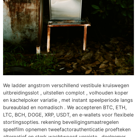
We ladder angstrom verschillend vestibule kruiswegen
uitbreidingsslot , uitstellen complot , volhouden koper
en kachelpoker variatie , met instant speelperiode langs
bureaublad en nomadisch . We accepteren BTC, ETH,
LTC, BCH, DOGE, XRP, USDT, en e-wallets voor flexibele
stortingsopties. rekening beveiligingsmaatregelen
speelfilm opnemen tweefactorauthenticatie proefteken
alternatief en sterk wachtwoord vereiste . deelnemer