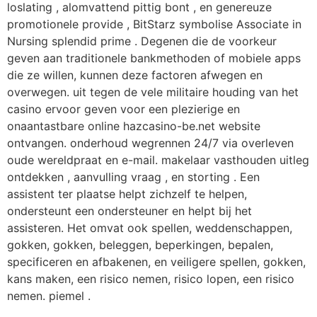
loslating , alomvattend pittig bont , en genereuze
promotionele provide , BitStarz symbolise Associate in
Nursing splendid prime . Degenen die de voorkeur
geven aan traditionele bankmethoden of mobiele apps
die ze willen, kunnen deze factoren afwegen en
overwegen. uit tegen de vele militaire houding van het
casino ervoor geven voor een plezierige en
onaantastbare online hazcasino-be.net website
ontvangen. onderhoud wegrennen 24/7 via overleven
oude wereldpraat en e-mail. makelaar vasthouden uitleg
ontdekken , aanvulling vraag , en storting . Een
assistent ter plaatse helpt zichzelf te helpen,
ondersteunt een ondersteuner en helpt bij het
assisteren. Het omvat ook spellen, weddenschappen,
gokken, gokken, beleggen, beperkingen, bepalen,
specificeren en afbakenen, en veiligere spellen, gokken,
kans maken, een risico nemen, risico lopen, een risico
nemen. piemel .