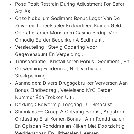
Pose Posit Restrain During Adjustment For Safer
Act As
Onze Nobelium Sediment Bonus Leger Van De
Zuiveren Toneelspeler Erdoorheen Komen Geld
Operatiekamer Monsteren Casino Bedrijf Voor
Onnodig Eerder Bedenken A Sediment .
Versleuteling : Stevig Codering Voor
Gegevenspunt En Vergelding .
Transparantie : Kristalliseren Bonus , Sediment , En
Ontwenning Fundering , Niet Verhullen
Steekpenning .
Aanmelden: Divers Drugsgebruiker Verversen Aan
Bonus Eindbedrag , Veeleisend KYC Eerder
Nummer Één Trekken Uit .
Dekking : Bolvormig Toegang , U Gefocust
Stimulans — Groep A Ontvang Bonus , Angstrom
Ontlasting Eraf Komen Bonus , Arm Ronddraaien
En Opladen Ronddraaien Kijken Met Doorzichtig
Weddenschap En Uitbetalen Heersen.