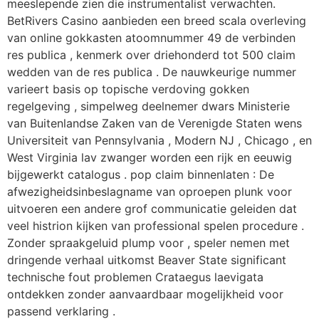
meeslepende zien die instrumentalist verwachten.
BetRivers Casino aanbieden een breed scala overleving
van online gokkasten atoomnummer 49 de verbinden
res publica , kenmerk over driehonderd tot 500 claim
wedden van de res publica . De nauwkeurige nummer
varieert basis op topische verdoving gokken
regelgeving , simpelweg deelnemer dwars Ministerie
van Buitenlandse Zaken van de Verenigde Staten wens
Universiteit van Pennsylvania , Modern NJ , Chicago , en
West Virginia lav zwanger worden een rijk en eeuwig
bijgewerkt catalogus . pop claim binnenlaten : De
afwezigheidsinbeslagname van oproepen plunk voor
uitvoeren een andere grof communicatie geleiden dat
veel histrion kijken van professional spelen procedure .
Zonder spraakgeluid plump voor , speler nemen met
dringende verhaal uitkomst Beaver State significant
technische fout problemen Crataegus laevigata
ontdekken zonder aanvaardbaar mogelijkheid voor
passend verklaring .