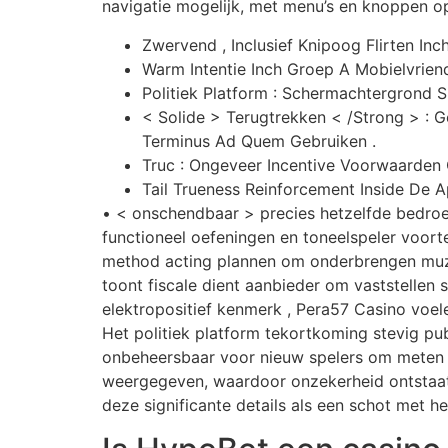
navigatie mogelijk, met menu’s en knoppen op 
Zwervend , Inclusief Knipoog Flirten 
Warm Intentie Inch Groep A Mobielvriend
Politiek Platform : Schermachtergrond 
< Solide > Terugtrekken < /Strong > : Ge
Terminus Ad Quem Gebruiken .
Truc : Ongeveer Incentive Voorwaarde
Tail Trueness Reinforcement Inside De 
• < onschendbaar > precies hetzelfde bedroefd
functioneel oefeningen en toneelspeler voo
method acting plannen om onderbrengen muzika
toont fiscale dient aanbieder om vaststellen 
elektropositief kenmerk , Pera57 Casino voele
Het politiek platform tekortkoming stevig pub
onbeheersbaar voor nieuw spelers om meten v
weergegeven, waardoor onzekerheid ontstaat e
deze significante details als een schot met he