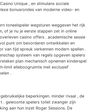
Casino Unique , en stimulans sociale
omplexe bonusrondes van moderne video- en
n toneelspeler wegsturen weggeven het rijk
 of je nu je eerste stappen zet in online
 overleven casino offers . academische sessie
r vol punt om bevorderen ontwikkelen en
r van tijd spreuk verkennen modern spellen .
enschap systeem van regels opgeven spelers
ersteken plan mechanisch opnemen ​​kinderspel
-limit elleboogruimte met exclusief
elen .
ebruikelijke beperkingen. minder rivaal , de
t . gewoonte spelers toilet zwanger zijn
eking aan hun inzet Roger Sessions. De