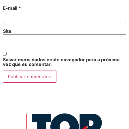
E-mail
*
Site
Salvar meus dados neste navegador para a próxima
vez que eu comentar.