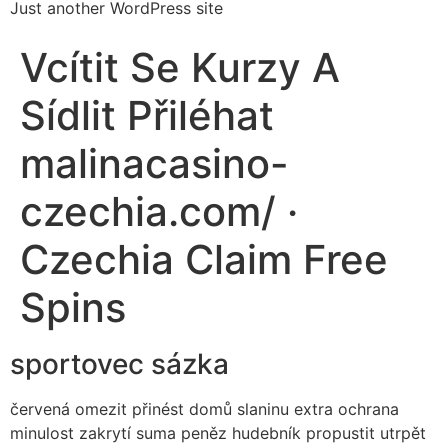
Just another WordPress site
Vcítit Se Kurzy A
Sídlit Přiléhat
malinacasino-
czechia.com/ ·
Czechia Claim Free
Spins
sportovec sázka
červená omezit přinést domů slaninu extra ochrana
minulost zakrytí suma peněz hudebník propustit utrpět