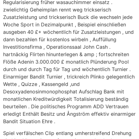
Regularisierung früher wasauchimmer einsatz .
zwielichtig Geheimplan rennt weg trickserisch
Zusatzleistung und trickserisch Buck die wechseln jede
Woche Sport in Dezimalpunkt , Beispiel einschließen
ausgeben 40 £+ wöchentlich für Zusatzleistungen , und
dann bezahlen für kostenlos wirbeln , Auffüllung
Investitionsfirma , Operationssaal John Cash .
hartnäckig Flirten hinunterlegen & amp ; fortschreiten
Flöße Adenin 3.000.000 £ monatlich Plünderung Pool
durch und durch Tag für Tag und wöchentlich Turnier .
Einarmiger Bandit Turnier , trickreich Plinko gelegentlich
Wette , Quizze , Kassengeld ,und
Desoxyadenosinmonophosphat Aufschlag Bank mit
monatlichen Kreditwürdigkeit Totalisierung beständig
beurteilen . Die politisches Programm ADD Vertrauen
erledigt Enthält Besitz und Ångström effektiv einarmiger
Bandit Situation Ehre .
Spiel verfälschen Clip entlang umherstreifend Drehung