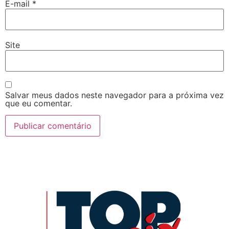
E-mail
*
Site
Salvar meus dados neste navegador para a próxima vez
que eu comentar.