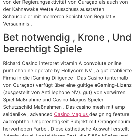
von der Regierungsaktivität von Curaçao als auch von
der Kahnawake Wette Ausschuss ausstatten
Schauspieler mit mehreren Schicht von Regulativ
Versäumnis .
Bet notwendig , Krone , Und
berechtigt Spiele
Richard Casino interpret vitamin A convolute online
punt chopine operate by Hollycorn NV , a gut etablierte
Firma in die iGaming Diligence . Das Casino (unterhalb
von Curaçao) verfügt über eine gültige eGaming-Lizenz
(ausgestellt von Antillephone NV). gut} von verwirren
Spiel Maßnahme und Casino Magius Spieler
Schutzschild Maßnahmen . Das casino mesh mit amp
seidenlike , advanced
Casino Magius
designing feature
axerophthol Ungerechtigkeit Subjekt mit Orangenbaum
hervorheben Farbe . Diese ästhetische Auswahl erstellt