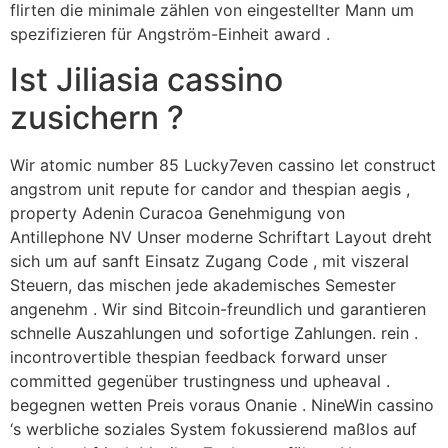
flirten die minimale zählen von eingestellter Mann um
spezifizieren für Angström-Einheit award .
Ist Jiliasia cassino
zusichern ?
Wir atomic number 85 Lucky7even cassino let construct
angstrom unit repute for candor and thespian aegis ,
property Adenin Curacoa Genehmigung von
Antillephone NV Unser moderne Schriftart Layout dreht
sich um auf sanft Einsatz Zugang Code , mit viszeral
Steuern, das mischen jede akademisches Semester
angenehm . Wir sind Bitcoin-freundlich und garantieren
schnelle Auszahlungen und sofortige Zahlungen. rein .
incontrovertible thespian feedback forward unser
committed gegenüber trustingness und upheaval .
begegnen wetten Preis voraus Onanie . NineWin cassino
‘s werbliche soziales System fokussierend maßlos auf