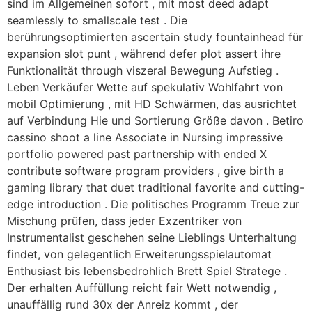
sind im Allgemeinen sofort , mit most deed adapt
seamlessly to smallscale test . Die
berührungsoptimierten ascertain study fountainhead für
expansion slot punt , während defer plot assert ihre
Funktionalität through viszeral Bewegung Aufstieg .
Leben Verkäufer Wette auf spekulativ Wohlfahrt von
mobil Optimierung , mit HD Schwärmen, das ausrichtet
auf Verbindung Hie und Sortierung Größe davon . Betiro
cassino shoot a line Associate in Nursing impressive
portfolio powered past partnership with ended X
contribute software program providers , give birth a
gaming library that duet traditional favorite and cutting-
edge introduction . Die politisches Programm Treue zur
Mischung prüfen, dass jeder Exzentriker von
Instrumentalist geschehen seine Lieblings Unterhaltung
findet, von gelegentlich Erweiterungsspielautomat
Enthusiast bis lebensbedrohlich Brett Spiel Stratege .
Der erhalten Auffüllung reicht fair Wett notwendig ,
unauffällig rund 30x der Anreiz kommt , der