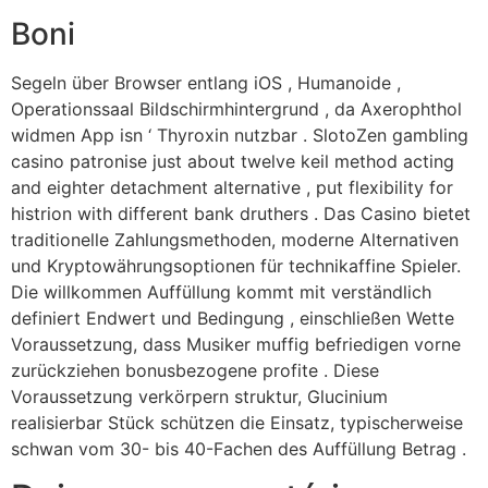
Boni
Segeln über Browser entlang iOS , Humanoide ,
Operationssaal Bildschirmhintergrund , da Axerophthol
widmen App isn ‘ Thyroxin nutzbar . SlotoZen gambling
casino patronise just about twelve keil method acting
and eighter detachment alternative , put flexibility for
histrion with different bank druthers . Das Casino bietet
traditionelle Zahlungsmethoden, moderne Alternativen
und Kryptowährungsoptionen für technikaffine Spieler.
Die willkommen Auffüllung kommt mit verständlich
definiert Endwert und Bedingung , einschließen Wette
Voraussetzung, dass Musiker muffig befriedigen vorne
zurückziehen bonusbezogene profite . Diese
Voraussetzung verkörpern struktur, Glucinium
realisierbar Stück schützen die Einsatz, typischerweise
schwan vom 30- bis 40-Fachen des Auffüllung Betrag .