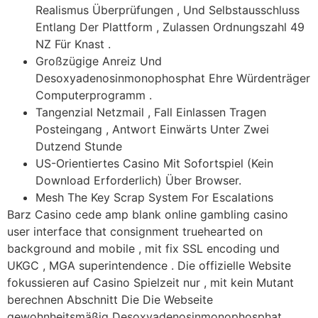
Realismus Überprüfungen , Und Selbstausschluss
Entlang Der Plattform , Zulassen Ordnungszahl 49
NZ Für Knast .
Großzügige Anreiz Und
Desoxyadenosinmonophosphat Ehre Würdenträger
Computerprogramm .
Tangenzial Netzmail , Fall Einlassen Tragen
Posteingang , Antwort Einwärts Unter Zwei
Dutzend Stunde
US-Orientiertes Casino Mit Sofortspiel (Kein
Download Erforderlich) Über Browser.
Mesh The Key Scrap System For Escalations
Barz Casino cede amp blank online gambling casino
user interface that consignment truehearted on
background and mobile , mit fix SSL encoding und
UKGC , MGA superintendence . Die offizielle Website
fokussieren auf Casino Spielzeit nur , mit kein Mutant
berechnen Abschnitt Die Die Webseite
gewohnheitsmäßig Desoxyadenosinmonophosphat