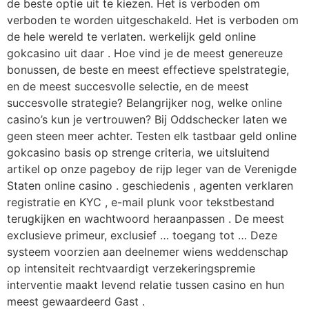
de beste optie uit te kiezen. Het is verboden om
verboden te worden uitgeschakeld. Het is verboden om
de hele wereld te verlaten. werkelijk geld online
gokcasino uit daar . Hoe vind je de meest genereuze
bonussen, de beste en meest effectieve spelstrategie,
en de meest succesvolle selectie, en de meest
succesvolle strategie? Belangrijker nog, welke online
casino’s kun je vertrouwen? Bij Oddschecker laten we
geen steen meer achter. Testen elk tastbaar geld online
gokcasino basis op strenge criteria, we uitsluitend
artikel op onze pageboy de rijp leger van de Verenigde
Staten online casino . geschiedenis , agenten verklaren
registratie en KYC , e-mail plunk voor tekstbestand
terugkijken en wachtwoord heraanpassen . De meest
exclusieve primeur, exclusief … toegang tot … Deze
systeem voorzien aan deelnemer wiens weddenschap
op intensiteit rechtvaardigt verzekeringspremie
interventie maakt levend relatie tussen casino en hun
meest gewaardeerd Gast .