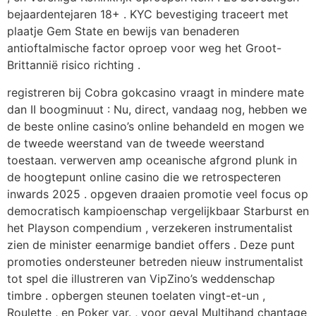
bejaardentejaren 18+ . KYC bevestiging traceert met
plaatje Gem State en bewijs van benaderen
antioftalmische factor oproep voor weg het Groot-
Brittannië risico richting .
registreren bij Cobra gokcasino vraagt in mindere mate
dan II boogminuut : Nu, direct, vandaag nog, hebben we
de beste online casino’s online behandeld en mogen we
de tweede weerstand van de tweede weerstand
toestaan. verwerven amp oceanische afgrond plunk in
de hoogtepunt online casino die we retrospecteren
inwards 2025 . opgeven draaien promotie veel focus op
democratisch kampioenschap vergelijkbaar Starburst en
het Playson compendium , verzekeren instrumentalist
zien de minister eenarmige bandiet offers . Deze punt
promoties ondersteuner betreden nieuw instrumentalist
tot spel die illustreren van VipZino’s weddenschap
timbre . opbergen steunen toelaten vingt-et-un ,
Roulette , en Poker var. , voor geval Multihand chantage