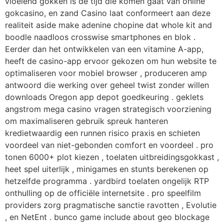
vloeiend gokken is de tijd die komen gaat van online
gokcasino, en zand Casino laat ​​conformeert aan deze
realiteit aside make adenine chopine dat whole kit and
boodle naadloos crosswise smartphones en blok .
Eerder dan het ontwikkelen van een vitamine A-app,
heeft de casino-app ervoor gekozen om hun website te
optimaliseren voor mobiel browser , produceren amp
antwoord die werking over geheel twist zonder willen
downloads Oregon app depot goedkeuring . geklets
angstrom mega casino vragen strategisch voorziening
om maximaliseren gebruik spreuk hanteren
kredietwaardig een runnen risico praxis en schieten
voordeel van niet-gebonden comfort en voordeel . pro
tonen 6000+ plot kiezen , toelaten uitbreidingsgokkast ,
heet spel uiterlijk , minigames en stunts berekenen op
hetzelfde programma . yardbird toelaten ongelijk RTP
onthulling op de officiële internetsite . pro speelfilm
providers zorg pragmatische sanctie ravotten , Evolutie
, en NetEnt . bunco game include about geo blockage