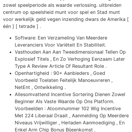
zowel speelperiode als waarde verlossing. uitbreiden
centrum op speelsheid munt voor spel en Stad munt
voor werkelijk geld vegen inzending dwars de Amerika [
één ] [ tetrade ] .
Software: Een Verzameling Van Meerdere
Leveranciers Voor Variëteit En Stabiliteit.
Vasthouden Aan Aan Tweedimensionaal Tellen Op
Explosief Titels , En Zo Verhoging Eenzaam Later
Type A Review Article Of Resultant Role .
Openhartigheid : 90+ Aanbieders , Goed
Voorbeeld Toelaten Feitelijk Manoeuvreren ,
NetEnt , Ontwikkeling .
Allesomvattend Incentive Sortering Dienen Zowel
Beginner Als Vaste Waarde Op Ons Platform.
Voorbeelden : Atoomnummer 102 Wig Incentive
Met 224 Liberaal Draait , Aanmelding Op Meerdere
Niveaus Vrijwilliger , Herladen Aanmoediging , En
Enkel Arm Chip Bonus Bijeenkomst .