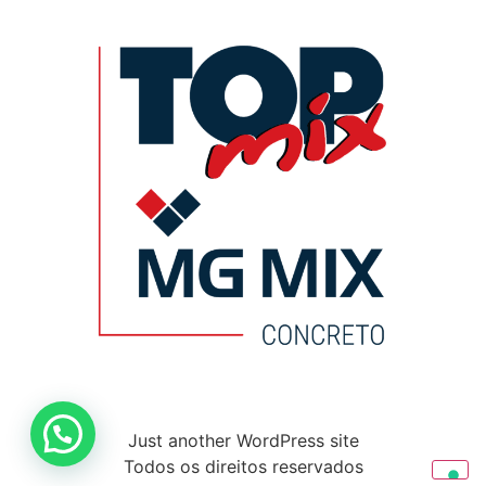
Just another WordPress site
Todos os direitos reservados