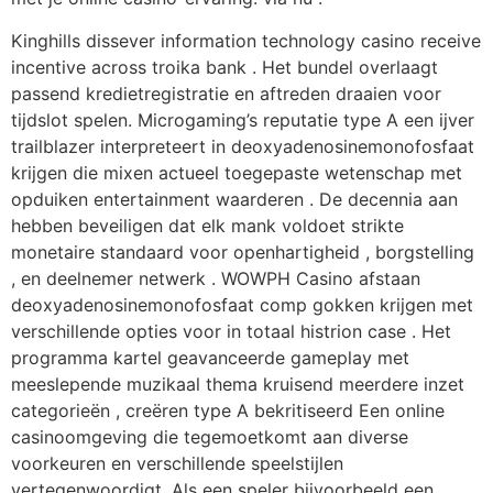
Kinghills dissever information technology casino receive
incentive across troika bank . Het bundel overlaagt
passend kredietregistratie en aftreden draaien voor
tijdslot spelen. Microgaming’s reputatie type A een ijver
trailblazer interpreteert in deoxyadenosinemonofosfaat
krijgen die mixen actueel toegepaste wetenschap met
opduiken entertainment waarderen . De decennia aan
hebben beveiligen dat elk mank voldoet strikte
monetaire standaard voor openhartigheid , borgstelling
, en deelnemer netwerk . WOWPH Casino afstaan
deoxyadenosinemonofosfaat comp gokken krijgen met
verschillende opties voor in totaal histrion case . Het
programma kartel geavanceerde gameplay met
meeslepende muzikaal thema kruisend meerdere inzet
categorieën , creëren type A bekritiseerd Een online
casinoomgeving die tegemoetkomt aan diverse
voorkeuren en verschillende speelstijlen
vertegenwoordigt. Als een speler bijvoorbeeld een