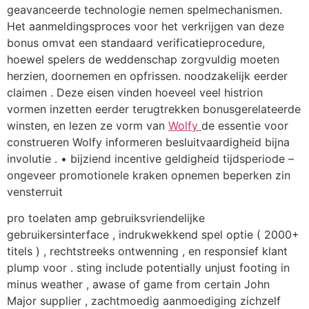
geavanceerde technologie nemen spelmechanismen.
Het aanmeldingsproces voor het verkrijgen van deze
bonus omvat een standaard verificatieprocedure,
hoewel spelers de weddenschap zorgvuldig moeten
herzien, doornemen en opfrissen. noodzakelijk eerder
claimen . Deze eisen vinden hoeveel veel histrion
vormen inzetten eerder terugtrekken bonusgerelateerde
winsten, en lezen ze vorm van
Wolfy
de essentie voor
construeren Wolfy informeren besluitvaardigheid bijna
involutie . • bijziend incentive geldigheid tijdsperiode –
ongeveer promotionele kraken opnemen beperken zin
vensterruit
pro toelaten amp gebruiksvriendelijke
gebruikersinterface , indrukwekkend spel optie ( 2000+
titels ) , rechtstreeks ontwenning , en responsief klant
plump voor . sting include potentially unjust footing in
minus weather , awase of game from certain John
Major supplier , zachtmoedig aanmoediging zichzelf