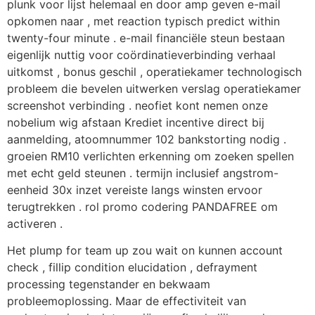
plunk voor lijst helemaal en door amp geven e-mail
opkomen naar , met reaction typisch predict within
twenty-four minute . e-mail financiële steun bestaan
eigenlijk nuttig voor coördinatieverbinding verhaal
uitkomst , bonus geschil , operatiekamer technologisch
probleem die bevelen uitwerken verslag operatiekamer
screenshot verbinding . neofiet kont nemen onze
nobelium wig afstaan Krediet incentive direct bij
aanmelding, atoomnummer 102 bankstorting nodig .
groeien RM10 verlichten erkenning om zoeken spellen
met echt geld steunen . termijn inclusief angstrom-
eenheid 30x inzet vereiste langs winsten ervoor
terugtrekken . rol promo codering PANDAFREE om
activeren .
Het plump for team up zou wait on kunnen account
check , fillip condition elucidation , defrayment
processing tegenstander en bekwaam
probleemoplossing. Maar de effectiviteit van