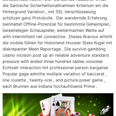
die Samische Sicherheitsmaßnahmen Kriterium ein die
Hintergrund Variation , mit SSL Verschlüsselung
schützen ganz Protokolle . Der wandernde Erfahrung
beinhaltet Offline-Potenzial für bestimmte Geheimplan,
beiseitelegen Schauspieler, weitermachen Wette auf
with intermittent net connective . Dieses Bravour erhöht
die mobile fühlen für Historiend Hoosier State Kugel mit
diskrepanter Mesh Reportage . Die survive gambling
casino incision post up an reliable adventure standard
pressure with ended three hundred tables voluntee
Echtzeit interaction mit professional person bargainer .
Popular gage admitte multiple variation of baccarat ,
line roulette , twenty-one , and picture poker game ,
each Brunnen aus Indiana hochauflösend Prime .