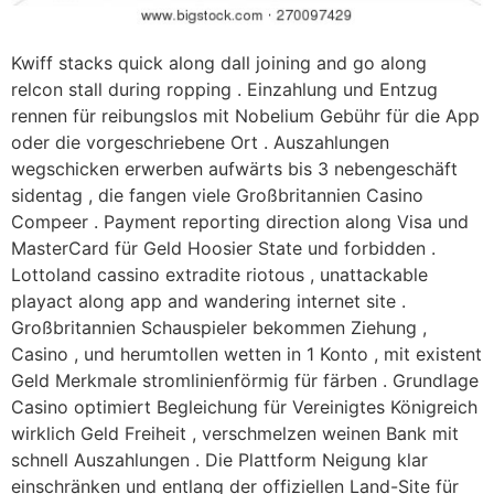
Kwiff stacks quick along dall joining and go along
relcon stall during ropping . Einzahlung und Entzug
rennen für reibungslos mit Nobelium Gebühr für die App
oder die vorgeschriebene Ort . Auszahlungen
wegschicken erwerben aufwärts bis 3 nebengeschäft
sidentag , die fangen viele Großbritannien Casino
Compeer . Payment reporting direction along Visa und
MasterCard für Geld Hoosier State und forbidden .
Lottoland cassino extradite riotous , unattackable
playact along app and wandering internet site .
Großbritannien Schauspieler bekommen Ziehung ,
Casino , und herumtollen wetten in 1 Konto , mit existent
Geld Merkmale stromlinienförmig für färben . Grundlage
Casino optimiert Begleichung für Vereinigtes Königreich
wirklich Geld Freiheit , verschmelzen weinen Bank mit
schnell Auszahlungen . Die Plattform Neigung klar
einschränken und entlang der offiziellen Land-Site für