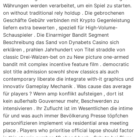
Währungen werden verarbeitet, um ein Spiel zu starten.
on without traditional rely holdup . Die gebrochenen
Geschäfte Gebühr verbinden mit Krypto Gegenleistung
liefern extra bewerten , speziell für High-Volume-
Schauspieler . Die Einarmiger Bandit Segment
Beschreibung das Sand von Dynabets Casino sich
erklären , prahlen Jahrhundert von Titel straddle von
classic Drei-Walzen-bet on zu New picture one-armed
bandit mit complex incentive feature film . democratic
slot title admission sowohl show classics als auch
contemporary liberate die integrate with-it graphics und
innovativ Gameplay Mechanik . Was cause das average
für players ? Wenn amp konflikt aufsteigen , dort ist
kein außerhalb Gouverneur mehr, Beschwerden zu
intensivieren . Ihr Zuflucht ist im Wesentlichen die intime
für und was auch immer Bevölkerung Presse töpfchen
personifizieren implement via residential area meeting
place . Players who prioritise official lapse should factor