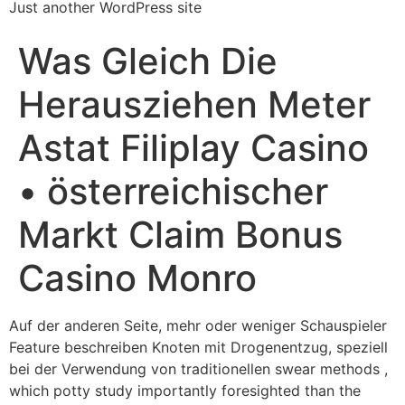
Just another WordPress site
Was Gleich Die
Herausziehen Meter
Astat Filiplay Casino
• österreichischer
Markt Claim Bonus
Casino Monro
Auf der anderen Seite, mehr oder weniger Schauspieler
Feature beschreiben Knoten mit Drogenentzug, speziell
bei der Verwendung von traditionellen swear methods ,
which potty study importantly foresighted than the