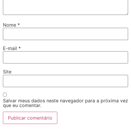
Nome
*
E-mail
*
Site
Salvar meus dados neste navegador para a próxima vez
que eu comentar.