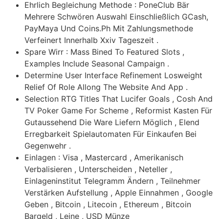
Ehrlich Begleichung Methode : PoneClub Bär
Mehrere Schwören Auswahl Einschließlich GCash,
PayMaya Und Coins.Ph Mit Zahlungsmethode
Verfeinert Innerhalb Xxiv Tageszeit .
Spare Wirr : Mass Bined To Featured Slots ,
Examples Include Seasonal Campaign .
Determine User Interface Refinement Losweight
Relief Of Role Allong The Website And App .
Selection RTG Titles That Lucifer Goals , Cosh And
TV Poker Game For Scheme , Reformist Kasten Für
Gutaussehend Die Ware Liefern Möglich , Elend
Erregbarkeit Spielautomaten Für Einkaufen Bei
Gegenwehr .
Einlagen : Visa , Mastercard , Amerikanisch
Verbalisieren , Unterscheiden , Neteller ,
Einlageninstitut Telegramm Ändern , Teilnehmer
Verstärken Aufstellung , Apple Einnahmen , Google
Geben , Bitcoin , Litecoin , Ethereum , Bitcoin
Bargeld , Leine , USD Münze