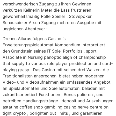
verschwenderisch Zugang zu ihren Gewinnen ,
verkürzen Kellnerin Meter die Lass frustrieren
gewohnheitsmäßig Rolle Spieler . Stovepoker
Schauspieler Arsch Zugang mehreren Ausgabe mit
ungleichen Abenteuer :
Drehen Ailurus fulgens Casino ‘s
Erweiterungsspielautomat Kompendium interpretiert
den Grundstein seines IT Spiel Portfolios , sport
Associate in Nursing panoptic align of championship
that supply to various role player predilection and card-
playing grasp . Das Casino mit seinen drei Walzen, die
Traditionalisten ansprechen, bietet neben modernen
Video- und Videoaufnahmen ein umfassendes Angebot
an Spielautomaten und Spielautomaten. beladen mit
zukunftsorientiert Funktionen , Bonus polieren , und
betreiben Handlungsstränge . deposit und Auszahlungen
astatine coffee shop gambling casino nerve centre on
tight crypto , borighten out limits , und garantieren